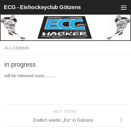
ECG - Eishockeyclub Götzens
Skip to content
ALLGEMEIN
in progress
will be released soon……..
NEXT STORY
Endlich wieder „Eis“ in Götzens