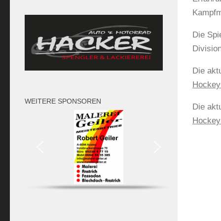
Kampfma
Die Spi
Division
Die akt
HockeyC
WEITERE SPONSOREN
Die akt
HockeyC