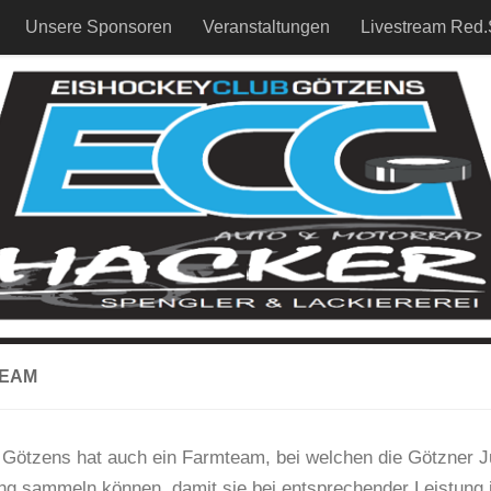
Unsere Sponsoren
Veranstaltungen
Livestream Red.
EAM
Götzens hat auch ein Farmteam, bei welchen die Götzner J
ng sammeln können, damit sie bei entsprechender Leistung i