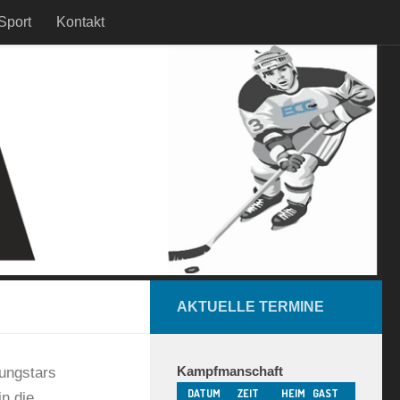
Sport
Kontakt
AKTUELLE TERMINE
Kampfmanschaft
ungstars
DATUM
ZEIT
HEIM
GAST
n die